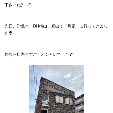
下さいね(*’ω’*)
先日、Dr北本 DH横山，籾山で「月家」に行ってきまし
た🌟
外観も店内もすごくオシャレでした💕