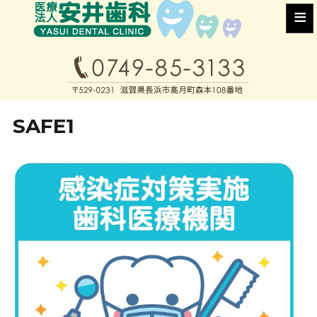
≡
SAFE1