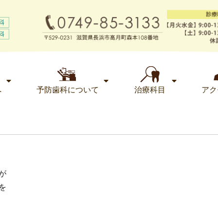
へ
予防歯科について
治療科目
アク
が
を