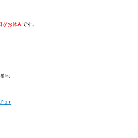
日がお休み
です。
8番地
tal?gm