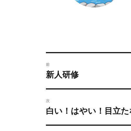
前
新人研修
次
白い！はやい！目立た