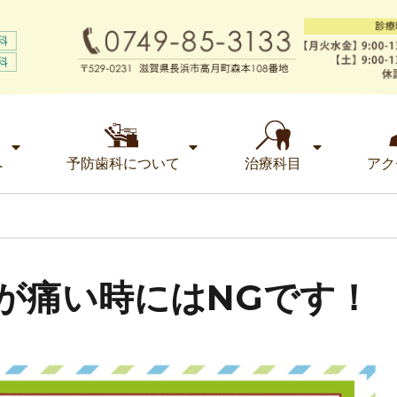
へ
予防歯科について
治療科目
アク
1_歯が痛い時にはNGです！