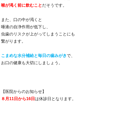
喉が渇く前に飲むこと
だそうです。
また、口の中が渇くと
唾液の自浄作用が低下し、
虫歯のリスクが上がってしまうことにも
繋がります。
こまめな⽔分補給と毎⽇の⻭みがき
で、
お⼝の健康も⼤切にしましょう。
【医院からのお知らせ】
８⽉11⽇から16⽇
は休診⽇となります。