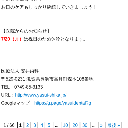
お口のケアもしっかり継続していきましょう！
【医院からのお知らせ】
7/20（⽉）
は祝⽇のため休診となります。
医療法人 安井歯科
〒529-0231 滋賀県長浜市高月町森本108番地
TEL：0749-85-3133
URL：
http://www.yasui-shika.jp/
Googleマップ：
https://g.page/yasuidental?g
1 / 66
1
2
3
4
5
...
10
20
30
...
»
最後 »