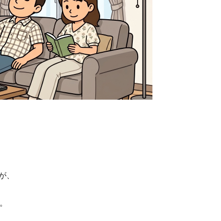
。
が、
。