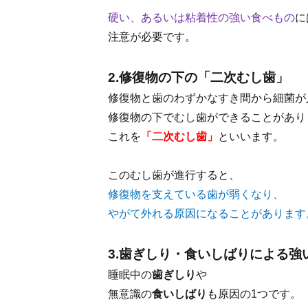
硬い、あるいは粘着性の強い食べもの
に
注意が必要です。
2.修復物の下の「二次むし歯」
修復物と歯のわずかなすき間から細菌が
修復物の下でむし歯ができることがあり
これを
「二次むし歯」
といいます。
このむし歯が進行すると、
修復物を支えている歯が弱くなり、
やがて外れる原因になることがあります
3.歯ぎしり・食いしばりによる強
睡眠中の
歯ぎしり
や
無意識の
食いしばり
も原因の1つです。