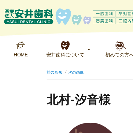
HOME
安井歯科について
初めての方
前の画像
次の画像
北村-汐音様