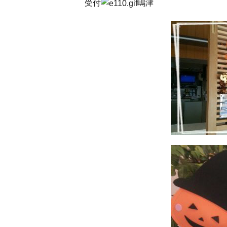
受付
嶋津