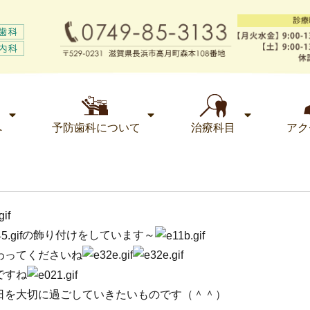
へ
予防歯科について
治療科目
アク
の飾り付けをしています～
わってくださいね
ですね
日を大切に過ごしていきたいものです（＾＾）