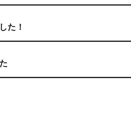
した！
た