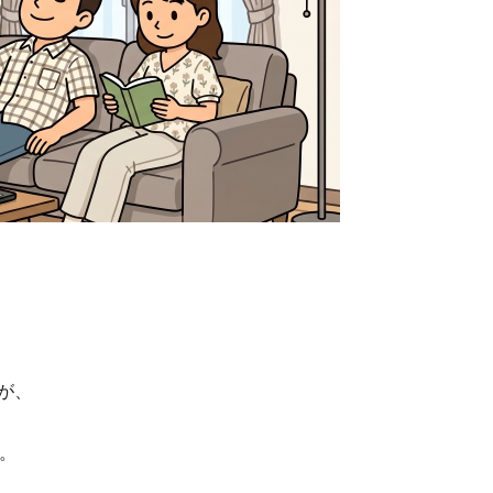
。
が、
。