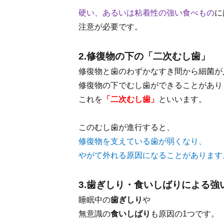
硬い、あるいは粘着性の強い食べもの
に
注意が必要です。
2.修復物の下の「二次むし歯」
修復物と歯のわずかなすき間から細菌が
修復物の下でむし歯ができることがあり
これを
「二次むし歯」
といいます。
このむし歯が進行すると、
修復物を支えている歯が弱くなり、
やがて外れる原因になることがあります
3.歯ぎしり・食いしばりによる強
睡眠中の
歯ぎしり
や
無意識の
食いしばり
も原因の1つです。