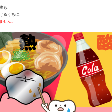
物も、
けるうちに、
ません。