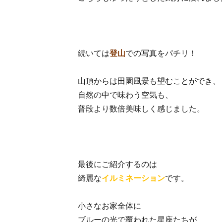
続いては
登山
での写真をパチリ！
山頂からは田園風景も望むことができ、
自然の中で味わう空気も、
普段より数倍美味しく感じました。
最後にご紹介するのは
綺麗な
イルミネーション
です。
小さなお家全体に
ブルーの光で覆われた星座たちが