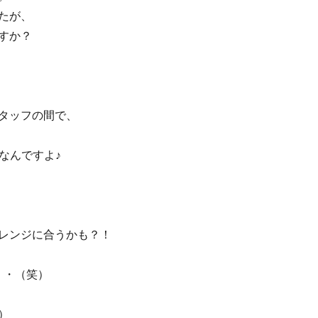
たが、
すか？
タッフの間で、
なんですよ♪
レンジに合うかも？！
・・（笑）
）