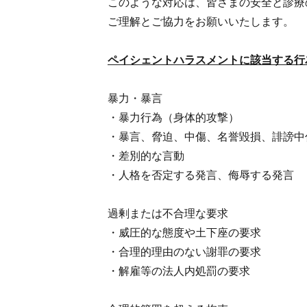
このような対応は、皆さまの安全と診療
ご理解とご協力をお願いいたします。
ペイシェントハラスメントに該当する行
暴力・暴言
・暴力行為（身体的攻撃）
・暴言、脅迫、中傷、名誉毀損、誹謗中
・差別的な言動
・人格を否定する発言、侮辱する発言
過剰または不合理な要求
・威圧的な態度や土下座の要求
・合理的理由のない謝罪の要求
・解雇等の法人内処罰の要求