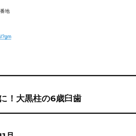
8番地
tal?gm
に！大黒柱の6歳臼歯