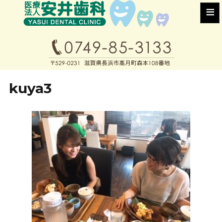
≡
kuya3