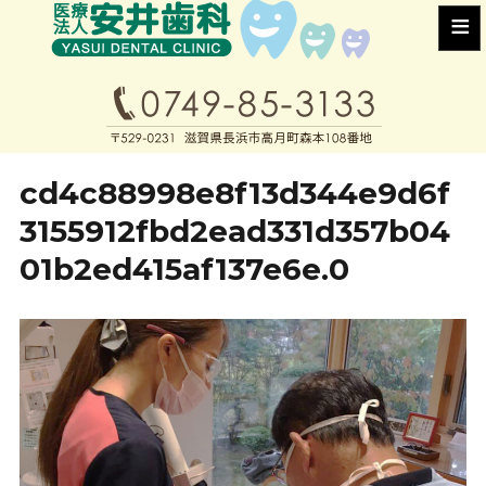
≡
cd4c88998e8f13d344e9d6f
3155912fbd2ead331d357b04
01b2ed415af137e6e.0